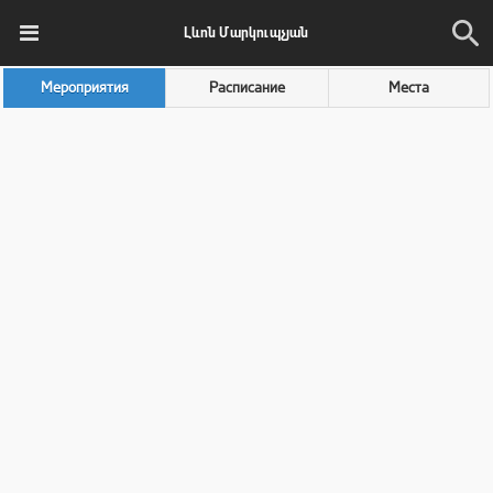
Լևոն Մարկուպչյան
Мероприятия
Расписание
Места