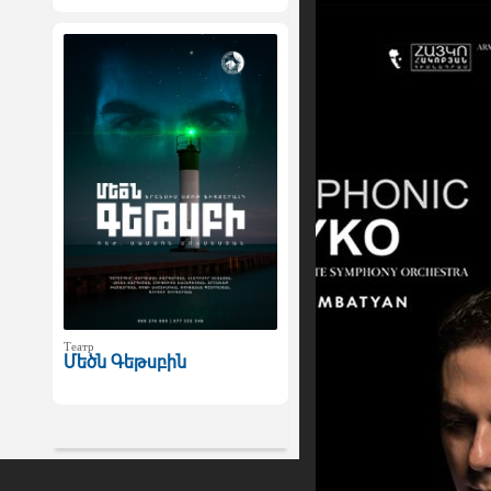
Театр
Մեծն Գեթսբին