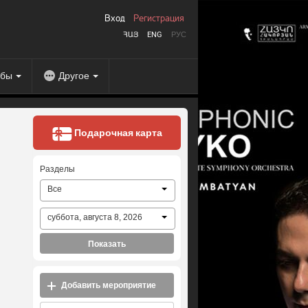
Вход
Регистрация
ՀԱՅ
ENG
РУС
абы
Другое
Подарочная карта
Разделы
Все
суббота, августа 8, 2026
Показать
Добавить мероприятие