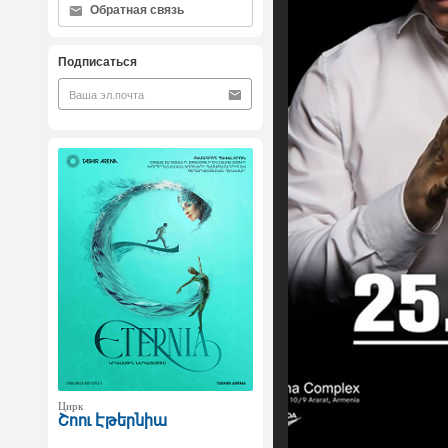
Обратная связь
Подписаться
Цирк
Շոու Էթերնիա