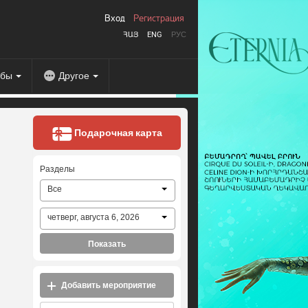
Вход
Регистрация
ՀԱՅ
ENG
РУС
абы
Другое
Подарочная карта
Разделы
Все
четверг, августа 6, 2026
Показать
Добавить мероприятие