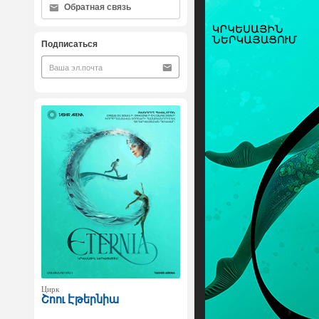
Обратная связь
Подписаться
Цирк
Շոու Էթերնիա