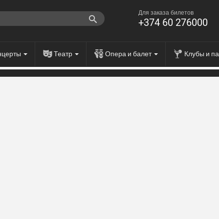
Для заказа билетов
+374 60 276000
нцерты
Театр
Опера и балет
Клубы и п