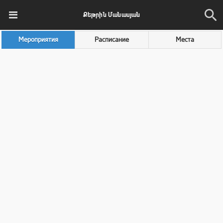
Քեթրին Մանասյան
Мероприятия
Расписание
Места