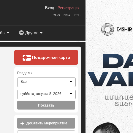
Вход
Регистрация
ՀԱՅ
ENG
РУС
абы
Другое
Подарочная карта
Разделы
Все
суббота, августа 8, 2026
Показать
Добавить мероприятие