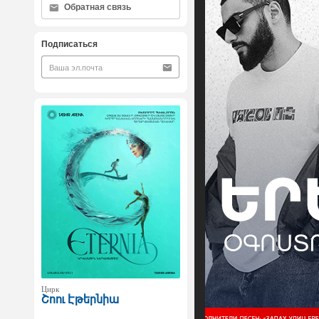
Обратная связь
Подписаться
Цирк
Շոու Էթերնիա