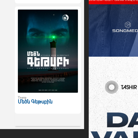
Театр
Մեծն Գեթսբին