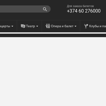
Для заказа билетов
+374 60 276000
нцерты
Театр
Опера и балет
Клубы и п