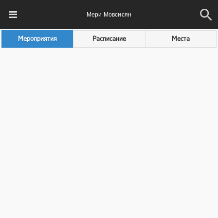
Мери Мовсисян
Мероприятия
Расписание
Места