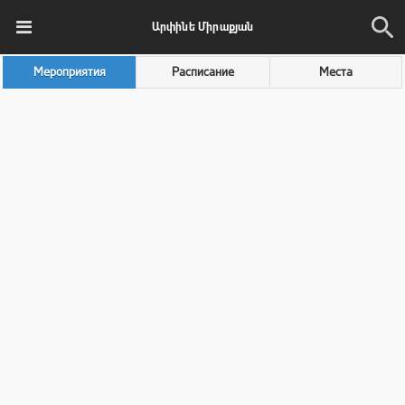
Արփինե Միրաքյան
Мероприятия
Расписание
Места