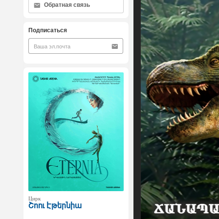
Обратная связь
Подписаться
Цирк
Շոու Էթերնիա