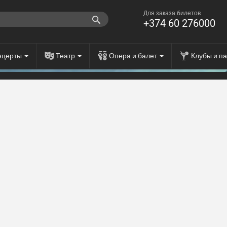
Для заказа билетов
+374 60 276000
нцерты
Театр
Опера и балет
Клубы и п