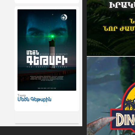
Театр
Մեծն Գեթսբին