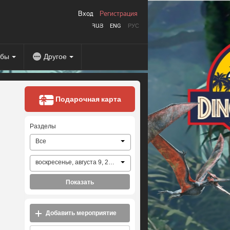
Вход
Регистрация
ՀԱՅ
ENG
РУС
абы
Другое
Подарочная карта
Разделы
Все
воскресенье, августа 9, 2026
Показать
Добавить мероприятие