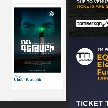
Театр
Մեծն Գեթսբին