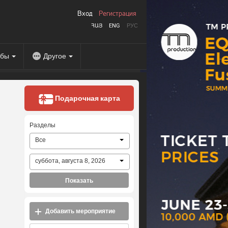
Вход
Регистрация
ՀԱՅ
ENG
РУС
абы
Другое
Подарочная карта
Разделы
Все
суббота, августа 8, 2026
Показать
Добавить мероприятие