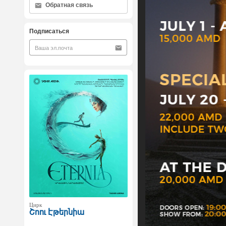
Обратная связь
Подписаться
Цирк
Շոու Էթերնիա