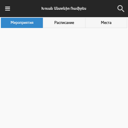
Խուան Անտոնիո Ռամիրես
Мероприятия
Расписание
Места