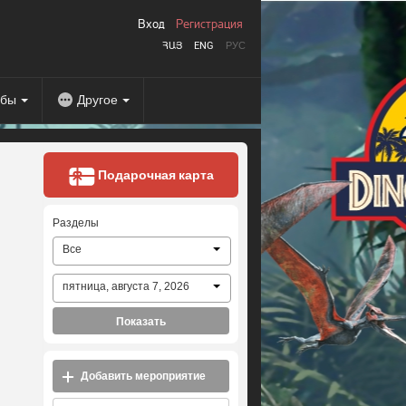
Вход
Регистрация
ՀԱՅ
ENG
РУС
абы
Другое
Подарочная карта
Разделы
Все
пятница, августа 7, 2026
Показать
Добавить мероприятие