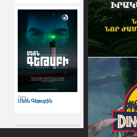
Театр
Մեծն Գեթսբին