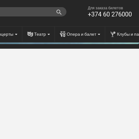
Для заказа билетов
+374 60 276000
нцерты
Театр
Опера и балет
Клубы и п