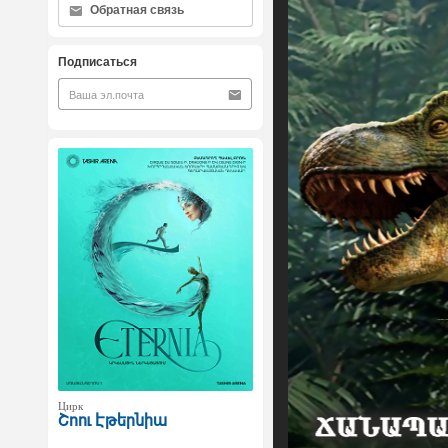
Обратная связь
Подписаться
Цирк
Շոու Էթերնիա