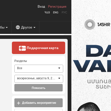
Вход
Регистрация
ՀԱՅ
ENG
РУС
абы
Другое
Подарочная карта
Разделы
Все
воскресенье, августа 9, 2026
Показать
Добавить мероприятие