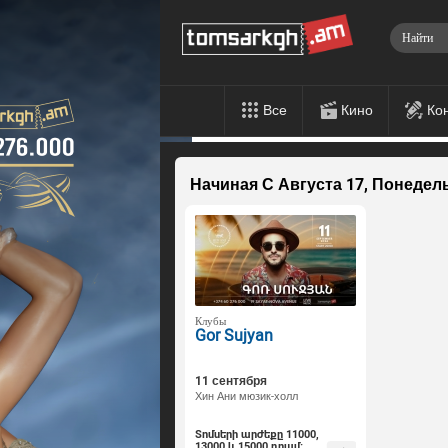
Все
Кино
Ко
Начиная С Августа 17, Понедел
Клубы
Gor Sujyan
11 сентября
Хин Ани мюзик-холл
Տոմսերի արժեքը 11000,
13000 և 15000 դրամ։