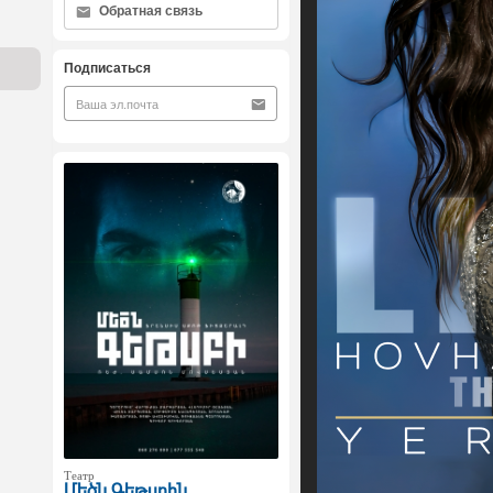
Обратная связь
Подписаться
Театр
Մեծն Գեթսբին