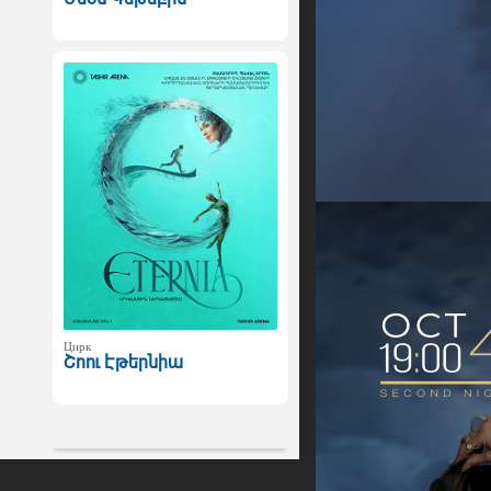
Цирк
Շոու Էթերնիա