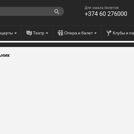
Для заказа билетов
+374 60 276000
нцерты
Театр
Опера и балет
Клубы и п
ьник