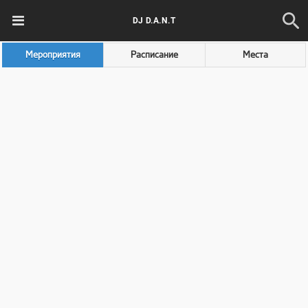
DJ D.A.N.T
Мероприятия
Расписание
Места