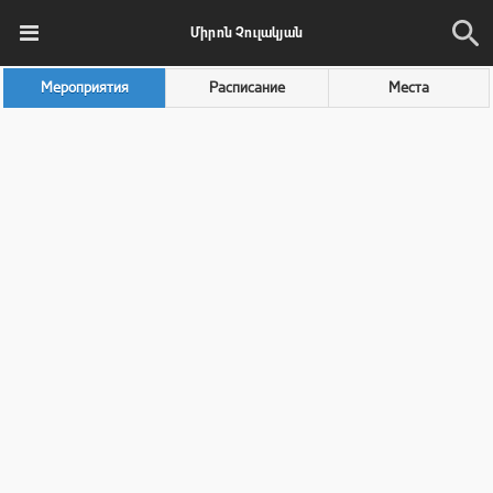
Միրոն Չուլակյան
Мероприятия
Расписание
Места