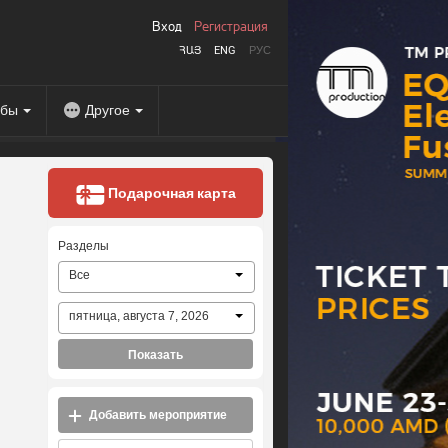
Вход
Регистрация
ՀԱՅ
ENG
РУС
абы
Другое
Подарочная карта
Разделы
Все
пятница, августа 7, 2026
Показать
Добавить мероприятие