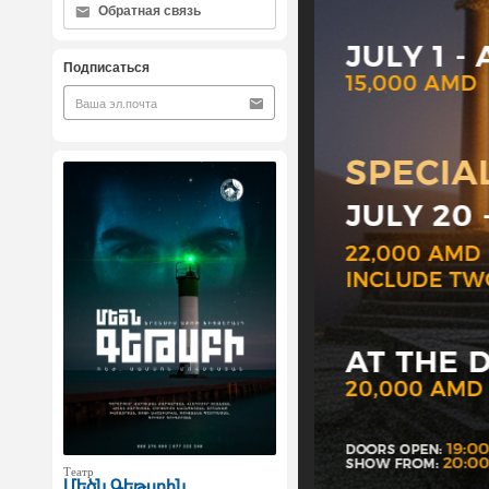
Обратная связь
Подписаться
Театр
Մեծն Գեթսբին