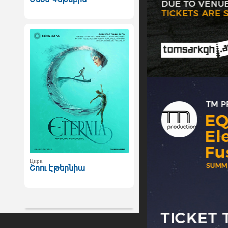
Цирк
Շոու Էթերնիա