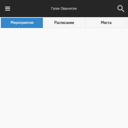
Гагик Ованисян
Мероприятия
Расписание
Места