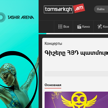
Все
Кино
Ко
Концерты
Գիշերը ՀՅԴ պատմու
Основная