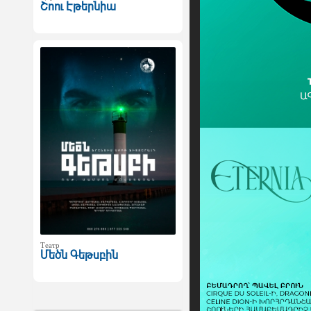
Շոու Էթերնիա
Театр
Մեծն Գեթսբին