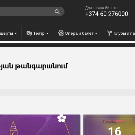
Для заказа билетов
+374 60 276000
нцерты
Театр
Опера и балет
Клубы и п
թյան թանգարանում
Прошедшее
16