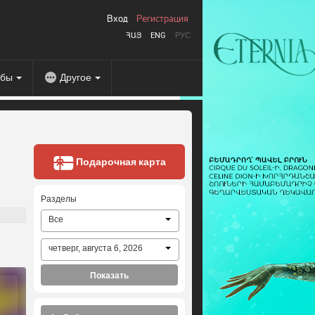
Вход
Регистрация
ՀԱՅ
ENG
РУС
абы
Другое
Подарочная карта
Разделы
Все
четверг, августа 6, 2026
Показать