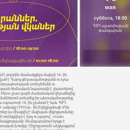
мая
суббота, 18:00
ՀՅԴ պատմության
թանգարան
 բոլորին մասնակցելու մայիսի 16- ին
ած է Հայոց ցեղասպանությանն ու դրա
անրապետության ստեղծմանն ու
րության հիմնական նպատակն է փաստերով
ից հետո շատ կարճ ժամանակում վերածնվեց
մաններում ստեղծեց իր պետականությունը,
ա օգոստոսի 15- ին լրանում է նաև ՀՅԴ
ամյակը (1915 թ.- ին Շվեյցարիայի Ժնև
ւնը ևս միացվել է մայիսյան միջոցառմանը։
ն ուղեկցվելու է երգ ու պարով` «Վան»
ակցությամբ։ Թանգարանում ելույթ է
շտական խումբը։ Միջոցառումն անցկացվում