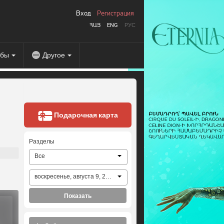
Вход
Регистрация
ՀԱՅ
ENG
РУС
абы
Другое
Подарочная карта
Разделы
Все
воскресенье, августа 9, 2026
Показать