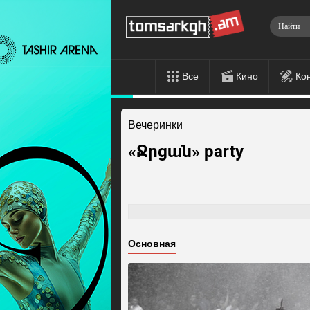
Все
Кино
Ко
Вечеринки
«Ջրցան» party
Основная