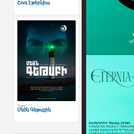
Շոու Էթերնիա
Театр
Մեծն Գեթսբին