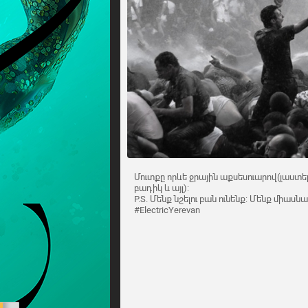
Մուտքը որևե ջրային աքսեսուարով(լաստեր
բադիկ և այլ):
P.S. Մենք նշելու բան ունենք: Մենք միասն
#ElectricYerevan