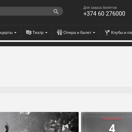
Для заказа билетов
+374 60 276000
нцерты
Театр
Опера и балет
Клубы и п
Прошедшее
4