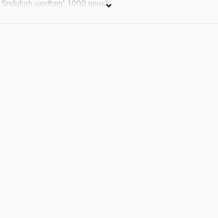
Տոմսերի արժեքը՝ 1000 դրամ: