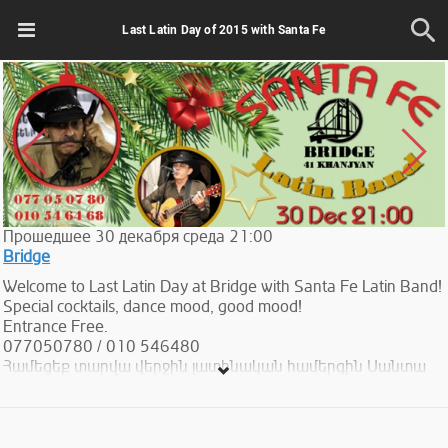
Last Latin Day of 2015 with Santa Fe
Прошедшее
30
декабря
среда
21:00
Bridge
Welcome to Last Latin Day at Bridge with Santa Fe Latin Band!
Special cocktails, dance mood, good mood!
Entrance Free.
077050780 / 010 546480
Համեցեք տարվա վերջին լատինական համերգին Սանտա
Ֆե խմբի մասնակցությամբ` պարտադիր բարձր
տրամադրություն, պարեր,խմիչքներ և կոկտեյլներ:
Մուտքն ազատ է:
077 050780 / 010 546480