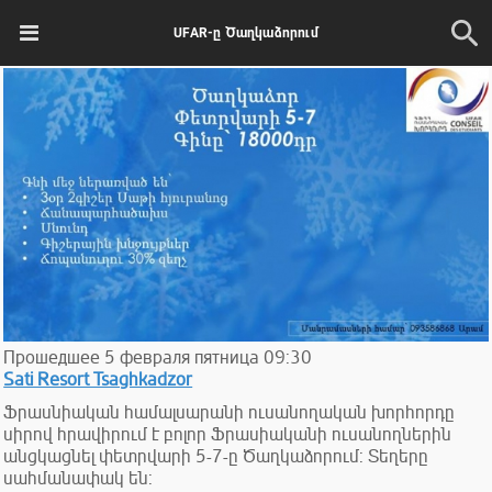
UFAR-ը Ծաղկաձորում
Прошедшее
5
февраля
пятница
09:30
Sati Resort Tsaghkadzor
Ֆրասնիական համալսարանի ուսանողական խորհորդը
սիրով հրավիրում է բոլոր Ֆրասիականի ուսանողներին
անցկացնել փետրվարի 5-7-ը Ծաղկաձորում: Տեղերը
սահմանափակ են: