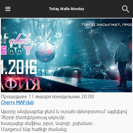
Today, Mafia Monday
Прошедшее
11
января
понедельник
20:00
Cherry MAFclub
Այսօրը անցկացրեք ջերմ և ուրախ մթնոլորտում` այցելելով
Չերրի ինտելեկտուալ ակումբ:
Խաղացեք մաֆիա, բլոտ, նարդի, շախմատ…
Մաղթում ենք հաճելի ժամանց: