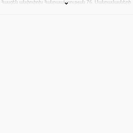
Հասցեն անփոփոխ Հանրապետության 76. Մանրամասների
համար զանգահարել 055325860