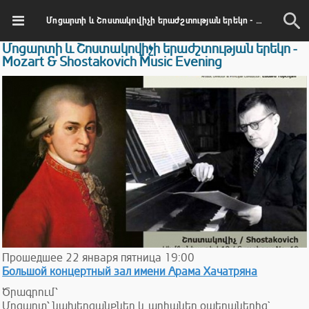
Մոցարտի և Շոստակովիչի երաժշտության երեկո - Mozart & Shostakovich Music Evening
Մոցարտի և Շոստակովիչի երաժշտության երեկո -
Mozart & Shostakovich Music Evening
Прошедшее
22
января
пятница
19:00
Большой концертный зал имени Арама Хачатряна
Ծրագրում՝
Մոցարտ՝ նախերգանքներ և արիաներ օպերաներից`