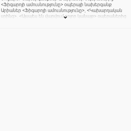
<Ֆիգարոյի ամուսնությունը> օպերայի նախերգանք
Արիաներ <Ֆիգարոյի ամուսնությունը>, <Կախարդական
սրինգ>, <Այսպես են վարվում բոլոր կանայք> օպերաներից
<Այսպես են վարվում բոլոր կանայք> օպերայի նախերգանք
Ընդմիջում
Շոստակովիչ՝ Սիմֆոնիա թիվ 10
* * *
Program:
Mozart: Overtures and arias from the operas:
“The Marriage օf Figaro” Overture
Arias from the operas “The Marriage օf Figaro”, “The Magic
Flute”, “Cosi fan Tutte”
“Cosi fan Tutte” Overture
Intermission
Shostakovich: Symphony No 10
Conductor: Eduard Topchjan
* * *
Տոմսերը վաճառվում են Արամ Խաչատրյան
համերգասրահի տոմսարկղում
Tickets are available at Aram Khachaturian Concert Hall Box
Office