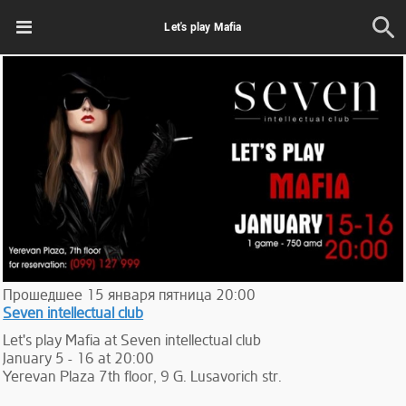
Let's play Mafia
Прошедшее
15
января
пятница
20:00
Seven intellectual club
Let's play Mafia at Seven intellectual club
January 5 - 16 at 20:00
Yerevan Plaza 7th floor, 9 G. Lusavorich str.