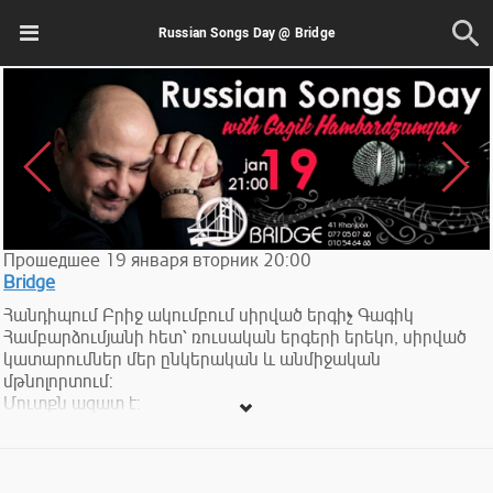
Russian Songs Day @ Bridge
Прошедшее
19
января
вторник
20:00
Bridge
Հանդիպում Բրիջ ակումբում սիրված երգիչ Գագիկ
Համբարձումյանի հետ՝ ռուսական երգերի երեկո, սիրված
կատարումներ մեր ընկերական և անմիջական
մթնոլորտում:
Մուտքն ազատ է:
Приглашаем на встречу с любимым артистом Гагиком
Амбарцумяном в клубе Бридж! Вечер русских песен в
приятной и непринужденной атмосфере.
Вход свободный.