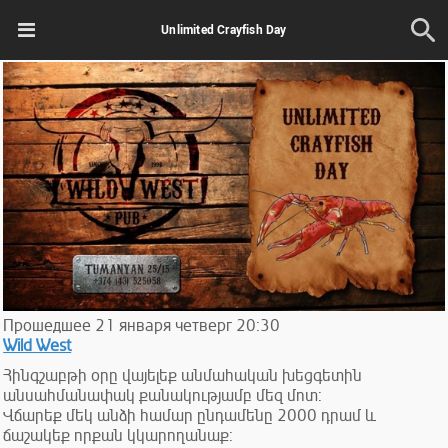
Unlimited Crayfish Day
Прошедшее
21
января
четверг
20:30
Wild West
Հինգշաբթի օրը վայելեք անմահական խեցգետին
անսահմանափակ քանակությամբ մեզ մոտ:
Վճարեք մեկ անձի համար ընդամենը 2000 դրամ և
ճաշակեք որքան կկարողանաք: