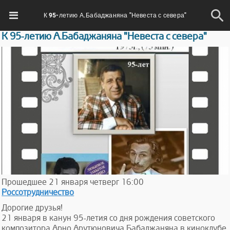
К 95-летию А.Бабаджаняна "Невеста с севера"
К 95-летию А.Бабаджаняна "Невеста с севера"
Прошедшее
21
января
четверг
16:00
Россотрудничество
Дорогие друзья!
21 января в канун 95-летия со дня рождения советского
композитора Арно Арутюновича Бабаджаняна в киноклубе