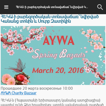
ՀԵԿԱ-ի բարեգործական տոնավաճառ՝ նվիրված Կանանց տոնին և Սուրբ Զատիկին
ՀԵԿԱ-ի բարեգործական տոնավաճառ՝ նվիրված
Կանանց տոնին և Սուրբ Զատիկին
Прошедшее
20
марта
воскресенье
10:00
AYWA Charity Bazaar
ՀԵԿԱ-ն (Հայաստանի երիտասարդ կանանց ասոցիացիա)
պատիվ ունի Ձեզ հրավիրելու արդեն ավանդական դարձած