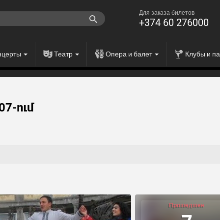
Для заказа билетов
+374 60 276000
нцерты
Театр
Опера и балет
Клубы и п
7-ում
Прошедшее