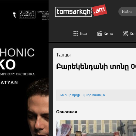
Все
Кино
Ко
Танцы
Բարեկենդանի տոնը 00
Նուբար երգի- պարի համույթ
Основная