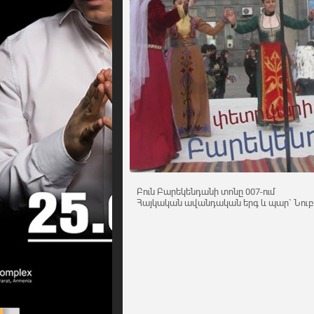
Բուն Բարեկենդանի տոնը 007-ում
Հայկական ավանդական երգ և պար` Նուբ