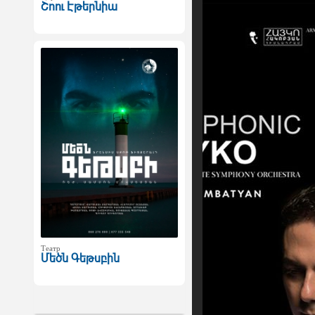
Շոու Էթերնիա
Театр
Մեծն Գեթսբին