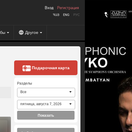
Вход
Регистрация
ՀԱՅ
ENG
РУС
абы
Другое
Подарочная карта
Разделы
Все
пятница, августа 7, 2026
Показать