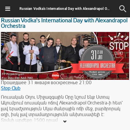
Russian Vodka's International Day with Alexandrapol Orchestra
Russian Vodka's International Day with Alexandrapol
Orchestra
Прошедшее
31
января
воскресенье
21:00
Stop Club
Ռուսական Օղու Միջազգային Օրը նշում ենք Ստոպ
Ակումբում ռուսական ոճով Alexandrapol Orchestra-ի հետ՝
լավ երաժշտություն Սկա ժանրային ոճի մեջ, բարձրորակ
օղի, իսկ լավ տրամադրությունն անխուսափելի է։
Տոմսի արժեքը 1500 դրամ
-------------------------------