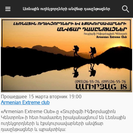
Լեռնային ուղեկցորդների անվճար դասընթացներ
Прошедшее
15
марта
вторник
19:00
Armenian Extreme club
«Armenian Extreme Club»-ը «Տուրիզմի Ինֆորմացիոն
Կենտրոն»-ի հետ համատեղ իրականացնում են Լեռնային
ուղեկցորդների և էքսկուրսավարների անվճար
դասընթացներ և պրակտիկա: