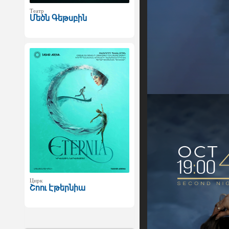
Театр
Մեծն Գեթսբին
Цирк
Շոու Էթերնիա