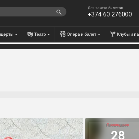
Для заказа билетов
+374 60 276000
нцерты
Театр
Опера и балет
Клубы и п
Прошедшее
28