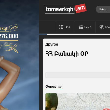
Все
Кино
Ко
Другое
ՀՀ Բանակի ՕՐ
Основная