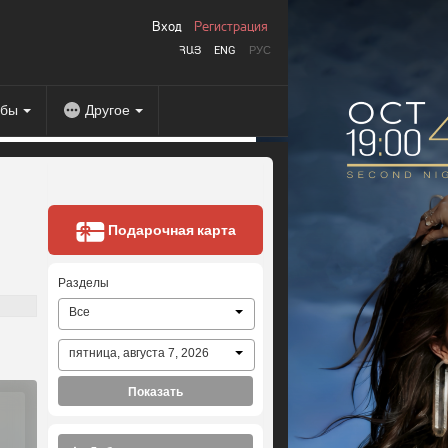
Вход
Регистрация
ՀԱՅ
ENG
РУС
абы
Другое
Подарочная карта
Разделы
Все
пятница, августа 7, 2026
Показать