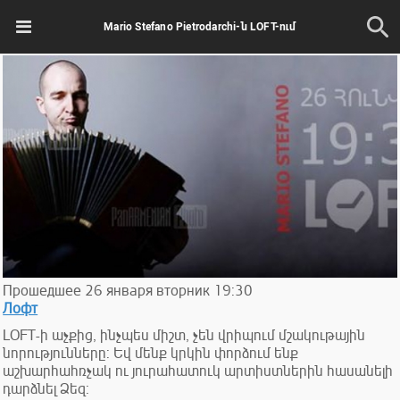
Mario Stefano Pietrodarchi-ն LOFT-ում
Прошедшее
26
января
вторник
19:30
Лофт
LOFT-ի աչքից, ինչպես միշտ, չեն վրիպում մշակութային
նորությունները: Եվ մենք կրկին փորձում ենք
աշխարհահռչակ ու յուրահատուկ արտիստներին հասանելի
դարձնել Ձեզ: