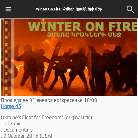
Winter On Fire : Ձմեռը կրակների մեջ
Прошедшее
31
января
воскресенье
18:00
Home 45
Ukraine's Fight for Freedom" (original title)
. 102 min
. Documentary
. 9 October 2015 (USA)