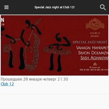
Special Jazz night at Club 12!
Прошедшее
28
января
четверг
21:30
Club 12