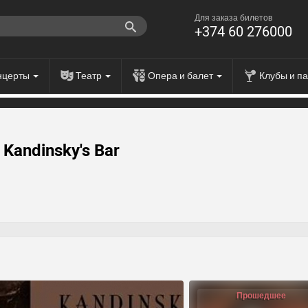
Для заказа билетов
+374 60 276000
нцерты
Театр
Опера и балет
Клубы и п
 Kandinsky's Bar
Прошедшее