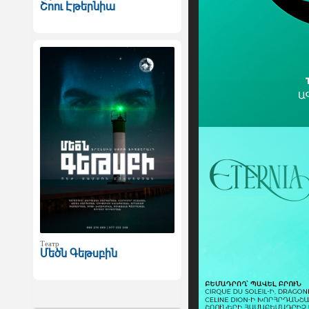
Շոու Էթերնիա
Театр
Մեծն Գեթսբին