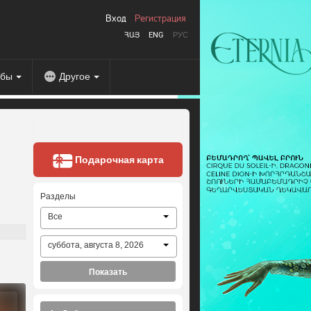
Вход
Регистрация
ՀԱՅ
ENG
РУС
абы
Другое
Подарочная карта
Разделы
Все
суббота, августа 8, 2026
Показать