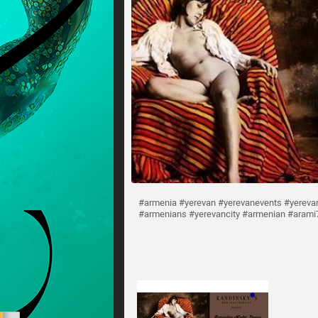
#armenia #yerevan #yerevanevents #yereva
#armenians #yerevancity #armenian #arami