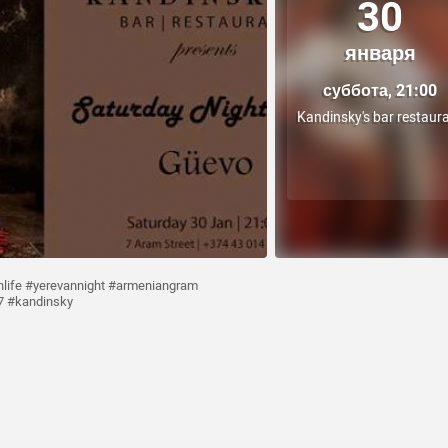
30
января
суббота, 21:00
Kandinsky's bar restaur
nlife #yerevannight #armeniangram
7 #kandinsky