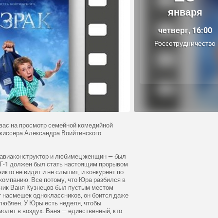
января
четверг, 16:00
Россотрудничество
м вас на просмотр семейной комедийной
жиссера Александра Воийтинского
авиаконструктор и любимец женщин — был
ЮГ-1 должен был стать настоящим прорывом
никто не видит и не слышит, и конкурент по
компанию. Все потому, что Юра разбился в
ник Ваня Кузнецов был пустым местом
т насмешек одноклассников, он боится даже
влюблен. У Юры есть неделя, чтобы
молет в воздух. Ваня — единственный, кто