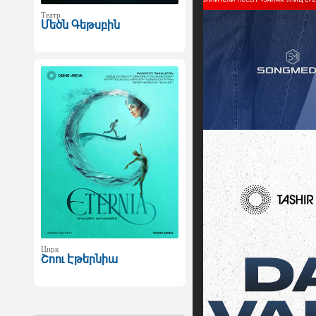
Театр
Մեծն Գեթսբին
Цирк
Շոու Էթերնիա