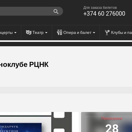
Для заказа билетов
+374 60 276000
нцерты
Театр
Опера и балет
Клубы и п
иноклубе РЦНК
Прошедшее
28