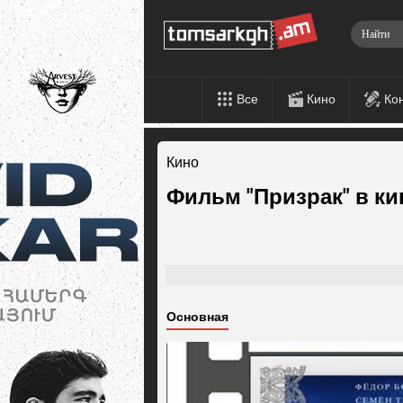
Все
Кино
Ко
Кино
Фильм "Призрак" в к
Основная