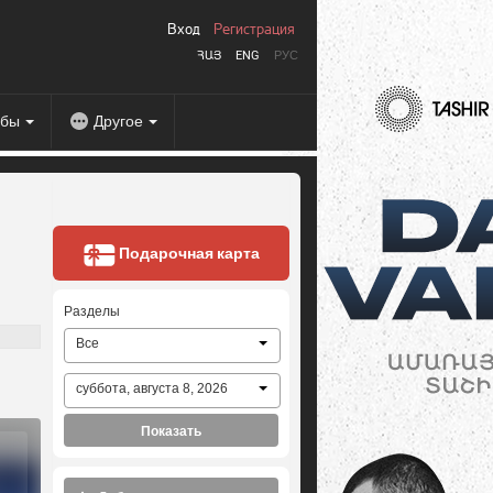
Вход
Регистрация
ՀԱՅ
ENG
РУС
абы
Другое
Подарочная карта
Разделы
Все
суббота, августа 8, 2026
Показать