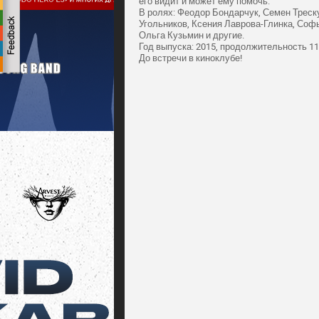
его видит и может ему помочь.
В ролях: Феодор Бондарчук, Семен Треску
Угольников, Ксения Лаврова-Глинка, Софь
Ольга Кузьмин и другие.
Год выпуска: 2015, продолжительность 11
До встречи в киноклубе!