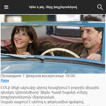
Կինո և թեյ. Սերը խոչընդոտներով
Прошедшее
7
февраля
воскресенье
18:00
Аэон
ԷՕՆի Թեյի ակումբը սիրով հրավիրում է բոլորին միասին
դիտելու կինոռեժիսոր` Ջեյմս Հատի հայտնի «Սերը
խոչընդոտներով» մելոդրաման:
Սաշան ապրում է անհոգ և թեթևամիտ կյանքով,