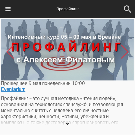
Профайлинг
Прошедшее
9
мая
понедельник
10:00
Eventarium
Профайлинг – это лучшая методика «чтения людей»,
основанная на технологиях спецслужб, и позволяющая
моментально считать с человека его личностные
характеристики, ценности, мотивы, убеждения и
комплексы, а также достоверно спрогнозировать его
поведение.
Как и все технологии спецслужб, инструменты профайлинга