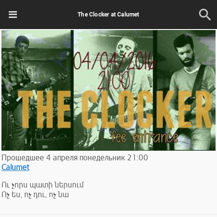
The Clocker at Calumet
Прошедшее
4
апреля
понедельник
21:00
Calumet
Ու չորս պատի ներսում
Ոչ ես, ոչ դու, ոչ նա