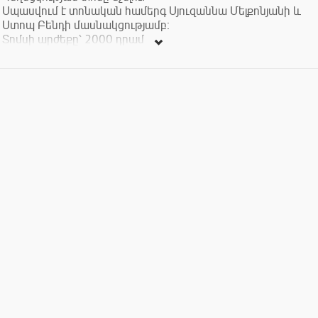
Սպասվում է տոնական համերգ Սյուզաննա Մելքոնյանի և
Ստոպ Բենդի մասնակցությամբ։
Տոմսի արժեքը՝ 2000 դրամ
With love from Stop Club!
Let's celebrate Motherhood & Beauty Day!
Special live music evening by Syuzanna Melqonyan & Stop
Band!
Ticket price: 2000 amd