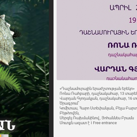
«Դաշնամուրային երաժշտության երեկո»
Ռոնա Ռահբարի, դաշնակահար, 13 տարե
Վարդան Գյոդակյան, դաշնակահար, 16 
Ծրագրում՝
Կոմիտաս, Հարո Ստեփանյան, Բելա Բարտո
Բեթհովեն,
Սերգեյ Ռախմանինով, Յոհաննես Բրամս
Մուտքն ազատ է I Free entrance