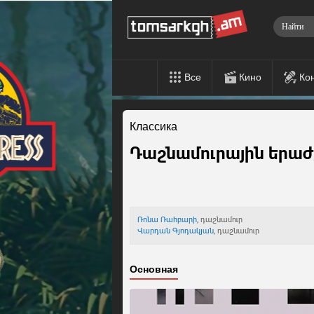
Все
Кино
Ко
Классика
Դաշնամուրային երաժ
Ռոնա Ռահբարի
, դաշնամուր
Վարդան Գյոդակյան
, դաշնամուր
Основная