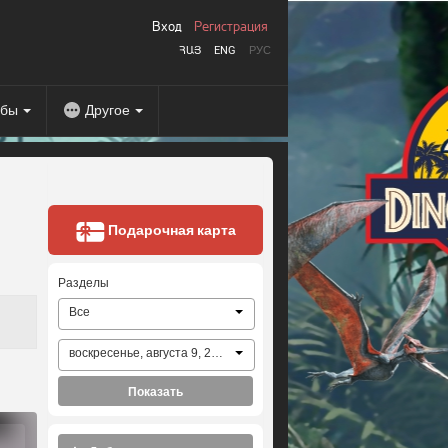
Вход
Регистрация
ՀԱՅ
ENG
РУС
абы
Другое
Подарочная карта
Разделы
Все
воскресенье, августа 9, 2026
Показать