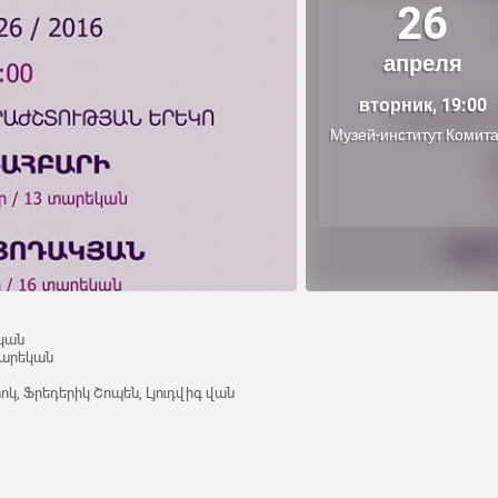
26
апреля
вторник, 19:00
Музей-институт Комит
կան
տարեկան
կ, Ֆրեդերիկ Շոպեն, Լյուդվիգ վան