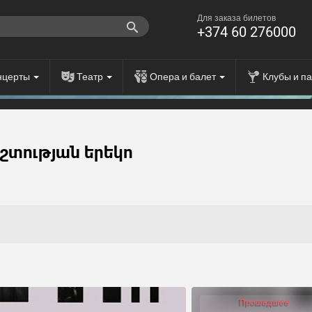
Для заказа билетов
+374 60 276000
нцерты
Театр
Опера и балет
Клубы и п
շտության երեկո
Прошедшее