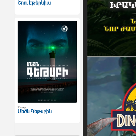
Շոու Էթերնիա
Театр
Մեծն Գեթսբին