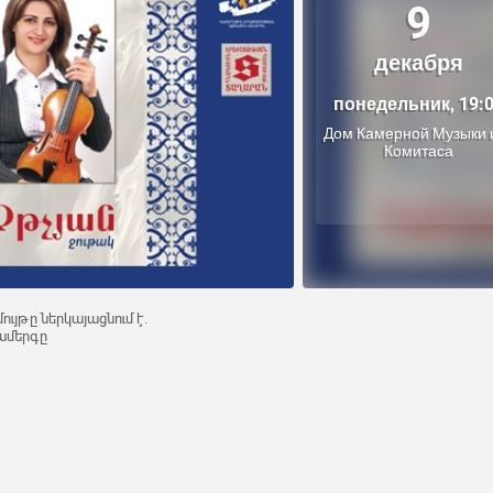
9
декабря
понедельник, 19:
Дом Камерной Музыки 
Комитаса
ւյթը ներկայացնում է.
ամերգը