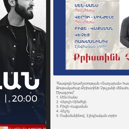
Հնագույն երաժշտության «Տաղարան» համո
Ջութակահար Քրիստինե Չթչյանի մենահ
Ծրագրում՝
1. Սեն-Սանս
2. Վերդի-Սինժելե
3. Բիզե-Վաքսման
4. Վեչեյ
5. Ռախմանինով. Էլեգիական տրիո