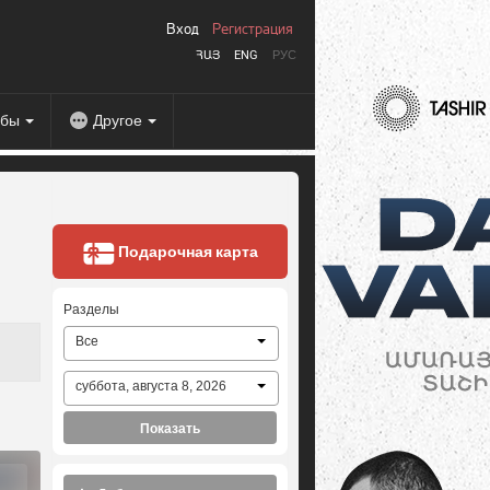
Вход
Регистрация
ՀԱՅ
ENG
РУС
абы
Другое
Подарочная карта
Разделы
Все
суббота, августа 8, 2026
Показать