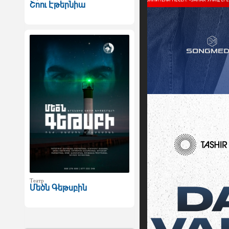
Շոու Էթերնիա
Театр
Մեծն Գեթսբին