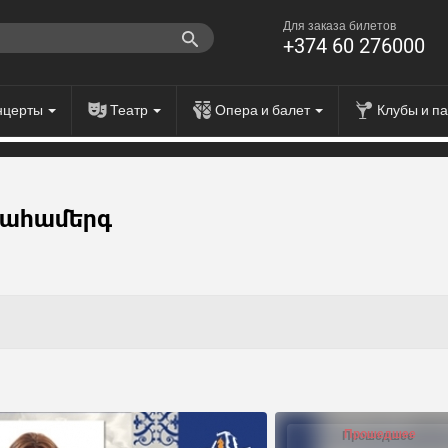
Для заказа билетов
+374 60 276000
нцерты
Театр
Опера и балет
Клубы и п
նահամերգ
Прошедшее