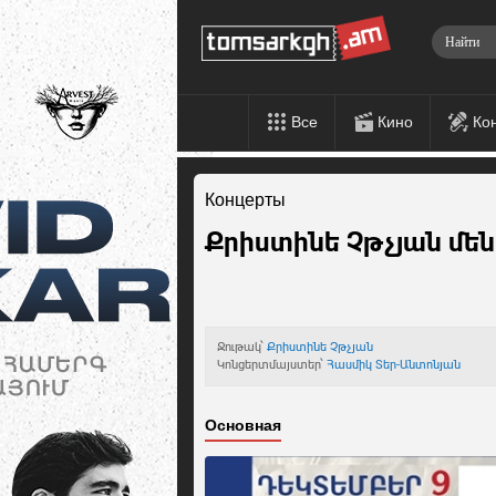
Все
Кино
Ко
Концерты
Քրիստինե Չթչյան մե
Ջութակ՝
Քրիստինե Չթչյան
Կոնցերտմայստեր՝
Հասմիկ Տեր-Անտոնյան
Основная