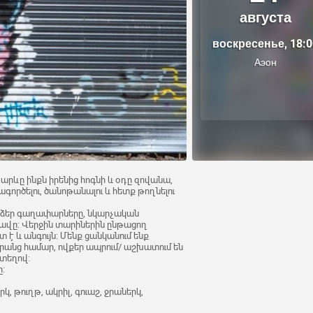
августа
воскресенье, 18:0
Аэон
բ արևը ինքն իրենից հոգնի և օդը զովանա,
ագործելու, ծանոթանալու և հետք թողնելու
ք ձեր գաղափարները, նկարչական
ավը: Վերջին տարիներին ընթացող
 է և անգույն: Մենք ցանկանում ենք
 նրանց համար, ովքեր ապրում/ աշխատում են
ստեղով:
ը:
րկ, թուղթ, ակրիլ, գուաշ, ջրաներկ,