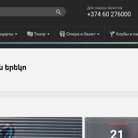
Для заказа билетов
+374 60 276000
нцерты
Театр
Опера и балет
Клубы и п
ն երեկո
Прошедшее
21