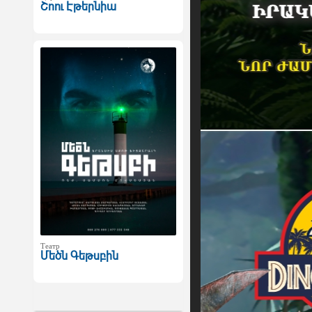
Շոու Էթերնիա
Театр
Մեծն Գեթսբին