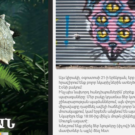
Այս կիրակի, օգոստոսի 21-ի երեկոյան, եր
հրավիրում ենք բոլոր նկարիչներին ստեղծ
Էօնի բակում:
Ինչպես նախորդ հանդիպումներին՝ բերե
պարագաները: Մեր բակը կդառնա ձեր կտ
շինարարության պայմաններում, այն փոշոտ
միջավայրը դարձնել ավելի հաճելի բոլոր
մոտակայքում, կամ երբեմն անցնում են այ
Նկարելու ենք 18:00-ից մինչև մութն ընկնել
Մուտքն ազատէ:
Խնդրում ենք բերել ձեր նյութերը (փչովի նե
մատիտներ և այլն) ձեզ հետ: