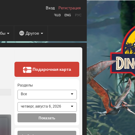
Вход
Регистрация
ՀԱՅ
ENG
РУС
абы
Другое
Подарочная карта
Разделы
Все
четверг, августа 6, 2026
Показать