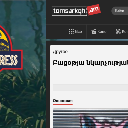
Все
Кино
Ко
Другое
Բացօթյա նկարչությա
Основная