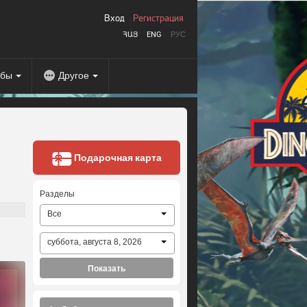
Вход
Регистрация
ՀԱՅ
ENG
РУС
абы
Другое
Подарочная карта
Разделы
Все
суббота, августа 8, 2026
Показать