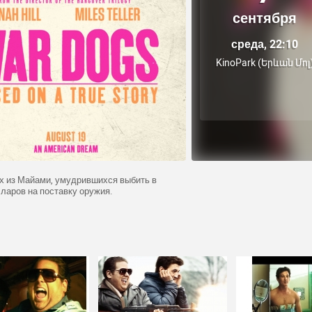
сентября
среда, 22:10
KinoPark (Երևան Մոլ
х из Майами, умудрившихся выбить в
ларов на поставку оружия.