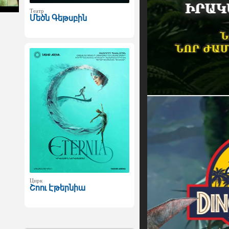
Театр
Մեծն Գեթսբին
Цирк
Շոու Էթերնիա