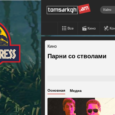
Все
Кино
Ко
Кино
Парни со стволами
Основная
Медиа