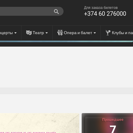
Для заказа билетов
+374 60 276000
нцерты
Театр
Опера и балет
Клубы и п
Прошедшее
7