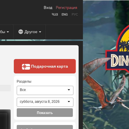
Вход
Регистрация
ՀԱՅ
ENG
РУС
абы
Другое
Подарочная карта
Разделы
Все
суббота, августа 8, 2026
Показать