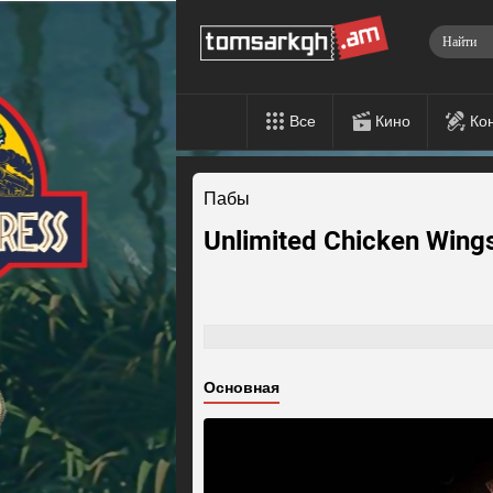
Все
Кино
Ко
Пабы
Unlimited Chicken Wing
Основная