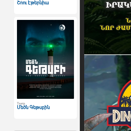
Շոու Էթերնիա
Театр
Մեծն Գեթսբին