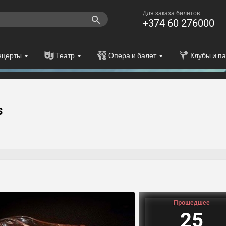
Для заказа билетов
+374 60 276000
нцерты
Театр
Опера и балет
Клубы и п
s
Прошедшее
25