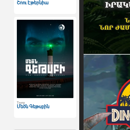
Շոու Էթերնիա
Театр
Մեծն Գեթսբին