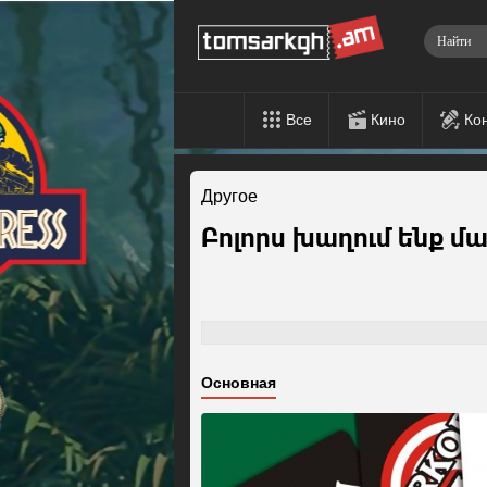
Все
Кино
Ко
Другое
Բոլորս խաղում ենք մ
Основная