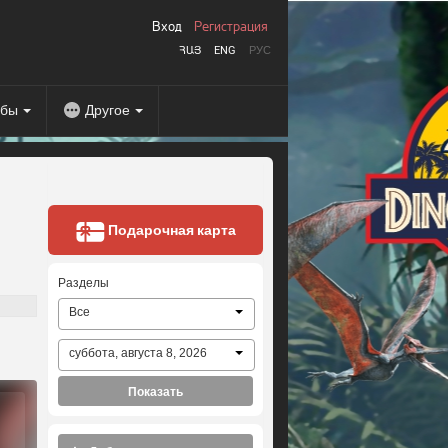
Вход
Регистрация
ՀԱՅ
ENG
РУС
абы
Другое
Подарочная карта
Разделы
Все
суббота, августа 8, 2026
Показать