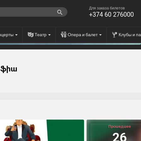
Для заказа билетов
+374 60 276000
нцерты
Театр
Опера и балет
Клубы и п
աֆիա
Прошедшее
26