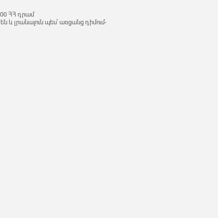
00 ՀՀ դրամ
ն և լրանալուն պես՝ առցանց դիմում-