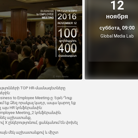
12
ноября
суббота, 09:00
Global Media Lab
թյունների TOP HR-մասնագետները
երին:
iness to Employee Meeting-ը: Եթե Դուք
մ եք Ձեզ որակյալ կադր, ապա կարող եք
ղ այս HR կոնֆերանսին:
Employee Meeting_2 կոնֆերանսին.
գտնել աշխատանք,
 X ընկերությունում, ցանկանում են փոխել
միայն մեկ աշխատանքով և միշտ