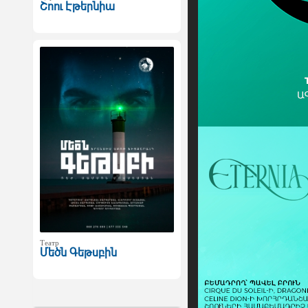
Շոու Էթերնիա
Театр
Մեծն Գեթսբին