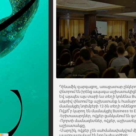
Դինամիկ զարգացող, առաջատար ընկերու
փնտրում են իրենց ապագա աշխատակիցն
Եվ այսպես այս տարի ևս տեղի կունենա Bus
ակտիվ փնտում եք աշխատանք և համարու
մասնակցել նոյեմբերի 12-ին տեղի ունենցո
Ովքե՞ր կարող են մասնակցել Business to 
-Երիտասարդներ, ովքեր ցանկանում են 
-Ոլորտի մասնագետներ, ովքեր, աշխատելով
աշխատանքը,
-Մարդիկ, ովքեր չեն սահմանափակվում 
պատրաստակամ են նոր նախագծերի: