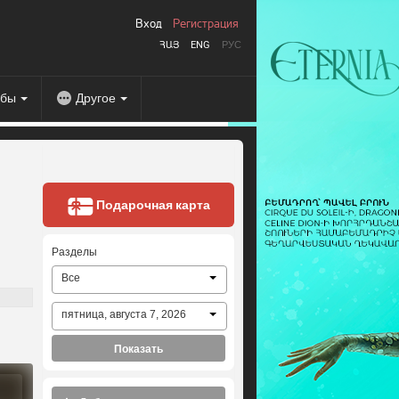
Вход
Регистрация
ՀԱՅ
ENG
РУС
абы
Другое
Подарочная карта
Разделы
Все
пятница, августа 7, 2026
Показать