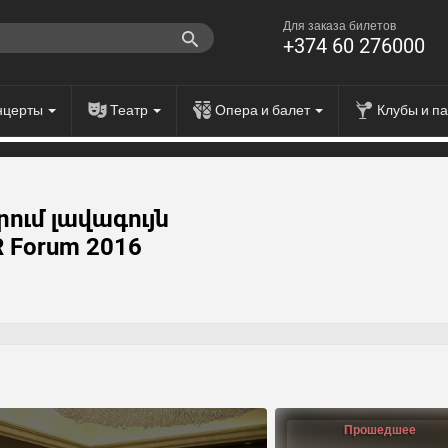
Для заказа билетов
+374 60 276000
нцерты
Театр
Опера и балет
Клубы и п
ում լավագույն
R Forum 2016
Прошедшее