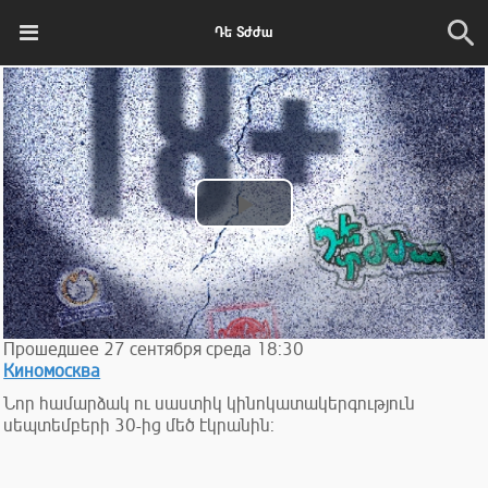
Դե Տժժա
Play
Video
Прошедшее
27
сентября
среда
18:30
Киномосква
Նոր համարձակ ու սաստիկ կինոկատակերգություն
սեպտեմբերի 30-ից մեծ էկրանին: